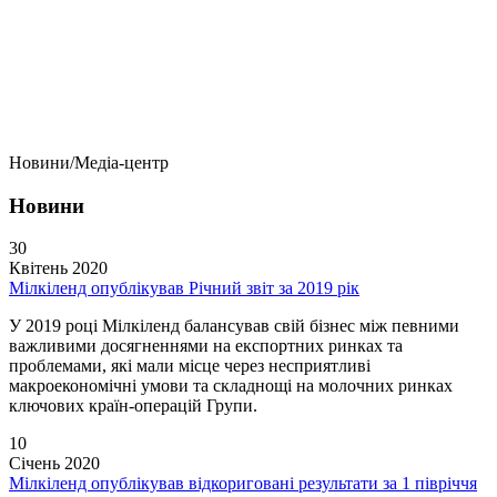
Новини/Медіа-центр
Новини
30
Квітень 2020
Мілкіленд опублікував Річний звіт за 2019 рік
У 2019 році Мілкіленд балансував свій бізнес між певними
важливими досягненнями на експортних ринках та
проблемами, які мали місце через несприятливі
макроекономічні умови та складнощі на молочних ринках
ключових країн-операцій Групи.
10
Січень 2020
Мілкіленд опублікував відкориговані результати за 1 півріччя