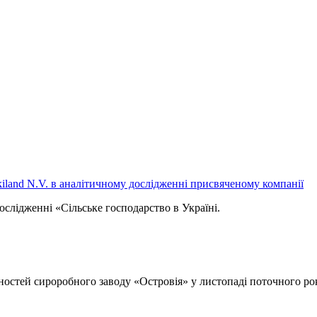
kiland N.V. в аналітичному дослідженні присвяченому компанії
лідженні «Сільське господарство в Україні.
остей сироробного заводу «Островія» у листопаді поточного ро