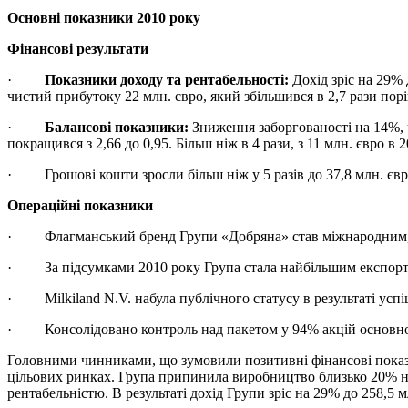
Основні показники 2010 року
Фінансові результати
·
Показники доходу та рентабельності:
Дохід зріс на 29%
чистий прибутоку 22 млн. євро, який збільшився в 2,7 рази пор
·
Балансові показники:
Зниження заборгованості на 14%,
покращився з 2,66 до 0,95. Більш ніж в 4 рази, з 11 млн. євро в 
· Грошові кошти зросли більш ніж у 5 разів до 37,8 млн. євр
Операційні показники
· Флагманський бренд Групи «Добряна» став міжнародним, п
· За підсумками 2010 року Група стала найбільшим експорте
· Milkiland N.V. набула публічного статусу в результаті успі
· Консолідовано контроль над пакетом у 94% акцій основного
Головними чинниками, що зумовили позитивні фінансові показн
цільових ринках. Група припинила виробництво близько 20% на
рентабельністю. В результаті дохід Групи зріс на 29% до 258,5