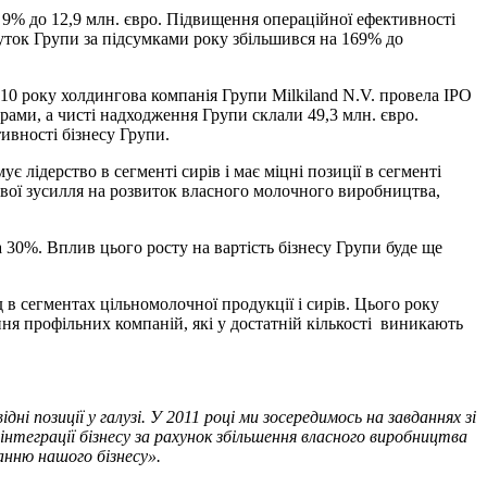
 9% до 12,9 млн. євро. Підвищення операційної ефективності
буток Групи за підсумками року збільшився на 169% до
010 року холдингова компанія Групи Milkiland N.V. провела IPO
рами, а чисті надходження Групи склали 49,3 млн. євро.
ивності бізнесу Групи.
ідерство в сегменті сирів і має міцні позиції в сегменті
 свої зусилля на розвиток власного молочного виробництва,
30%. Вплив цього росту на вартість бізнесу Групи буде ще
д в сегментах цільномолочної продукції і сирів. Цього року
ня профільних компаній, які у достатній кількості виникають
і позиції у галузі. У 2011 році ми зосередимось на завданнях зі
інтеграції бізнесу за рахунок збільшення власного виробництва
анню нашого бізнесу».