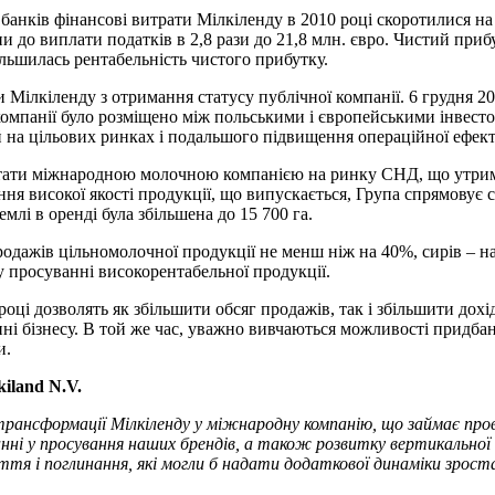
анків фінансові витрати Мілкіленду в 2010 році скоротилися на
и до виплати податків в 2,8 рази до 21,8 млн. євро. Чистий при
ільшилась рентабельність чистого прибутку.
 Мілкіленду з отримання статусу публічної компанії. 6 грудня 2
 компанії було розміщено між польськими і європейськими інвесто
на цільових ринках і подальшого підвищення операційної ефект
ати міжнародною молочною компанією на ринку СНД, що утримує л
ння високої якості продукції, що випускається, Група спрямовує
млі в оренді була збільшена до 15 700 га.
дажів цільномолочної продукції не менш ніж на 40%, сирів – на 
у просуванні високорентабельної продукції.
оці дозволять як збільшити обсяг продажів, так і збільшити дохі
і бізнесу. В той же час, уважно вивчаються можливості придбан
и.
iland N.V.
рансформації Мілкіленду у міжнародну компанію, що займає провідн
анні у просування наших брендів, а також розвитку вертикальної 
ття і поглинання, які могли б надати додаткової динаміки зрост