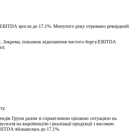
ть EBITDA зросла до 17,1%. Минулого року отримано рекордний
и. Зокрема, показник відношення чистого боргу/EBITDA
ал;
ту.
ендів Групи разом зі сприятливою ціновою ситуацією на
илля на виробництві і реалізації продукції з високою
 EBITDA збільшилась до 17,1%.