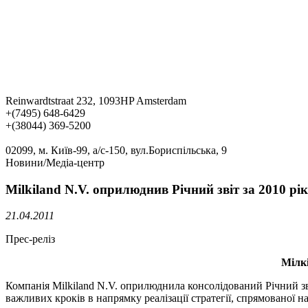
Reinwardtstraat 232, 1093HP Amsterdam
+(7495) 648-6429
+(38044) 369-5200
02099, м. Київ-99, а/с-150, вул.Бориспільська, 9
Новини/Медіа-центр
Milkiland N.V. оприлюднив Річний звіт за 2010 рік
21.04.2011
Прес-реліз
Мілкі
Компанія Milkiland N.V. оприлюднила консолідований Річний зві
важливих кроків в напрямку реалізації стратегії, спрямованої