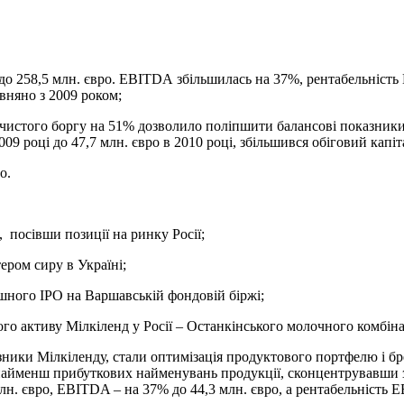
 до 258,5 млн. євро. EBITDA збільшилась на 37%, рентабельніс
івняно з 2009 роком;
 чистого боргу на 51% дозволило поліпшити балансові показник
2009 році до 47,7 млн. євро в 2010 році, збільшився обіговий капіт
о.
осівши позиції на ринку Росії;
ром сиру в Україні;
шного IPO на Варшавській фондовій біржі;
 активу Мілкіленд у Росії – Останкінського молочного комбіна
ики Мілкіленду, стали оптимізація продуктового портфелю і бр
йменш прибуткових найменувань продукції, сконцентрувавши зус
 млн. євро, EBITDA – на 37% до 44,3 млн. євро, а рентабельність