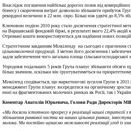
Внаслідок погашення найбільш дорогих позик від комерційних б
бізнесу і скорочення витрат дозволило збільшити прибуток Груп
рекордної величини в 22 млн. євро. Більш ніж удвічі до 8,5% зб
Ключовою подією 2010 року стало досягнення стратегічної мети
на Варшавській фондовій біржі, в результаті якого 22,4% акцій
Отримані кошти використовуються для надбання нових позицій 
Стратегічним завданням Мілкіленду на сьогодні є прагнення ст
цільномолочної продукції. З метою його досягнення і забезпече
задля забезпечення чого загальна площа сільськогосподарської зе
Упродовж подальших 5 років Група планує збільшити обсяги про
більш значним, оскільки він ґрунтуватиметься на пріоритетном
Мілкіленд сподівається, що маркетингові зусилля Групи в 2011 р
менеджмент Групи планує зосередитися на органічному зростанн
нині на фрагментованих молочних ринках як Росії, так і Україн
Коментар Анатолія Юркевича, Голови Ради Директорів Milk
«Ми досягли істотного прогресу в реалізації нашої стратегії з т
збільшення ринкової частки на наших цільових ринках, інвестув
молока. Ми постійно шукаємо можливості реалізації угод із зли